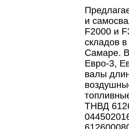
Предлагае
и самосва
F2000 и F
складов в
Самаре. В
Евро-3, Е
валы длин
воздушные
топливные
ТНВД 612
044502016
612600080