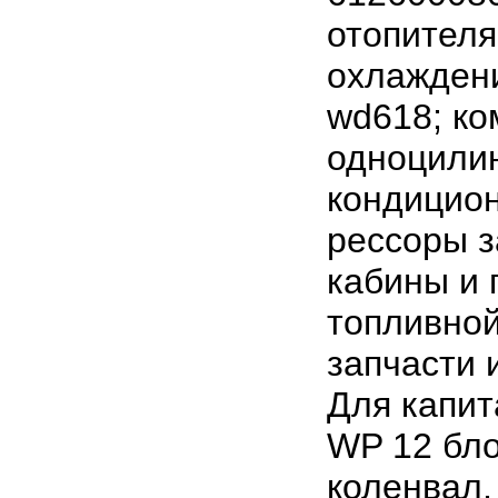
отопителя
охлаждени
wd618; к
одноцили
кондицион
рессоры з
кабины и 
топливной
запчасти 
Для капит
WP 12 бло
коленвал