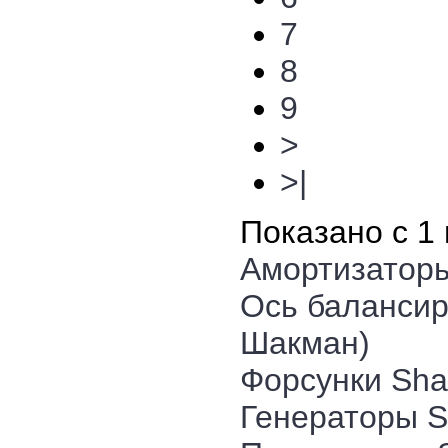
7
8
9
>
>|
Показано с 1 
Амортизатор
Ось баланси
Шакман)
Форсунки Sha
Генераторы S