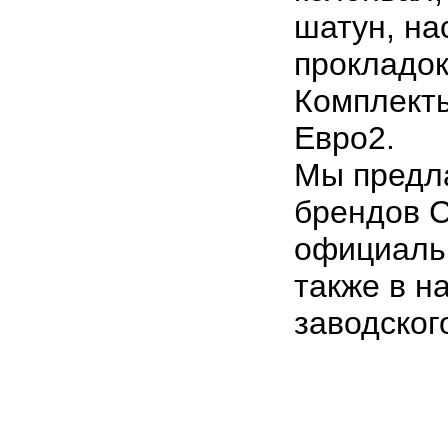
шатун, на
прокладок
Комплекты
Евро2.
Мы предла
брендов C
официаль
также в н
заводског