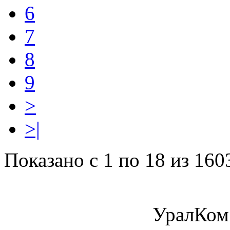
6
7
8
9
>
>|
Показано с 1 по 18 из 160
УралКом