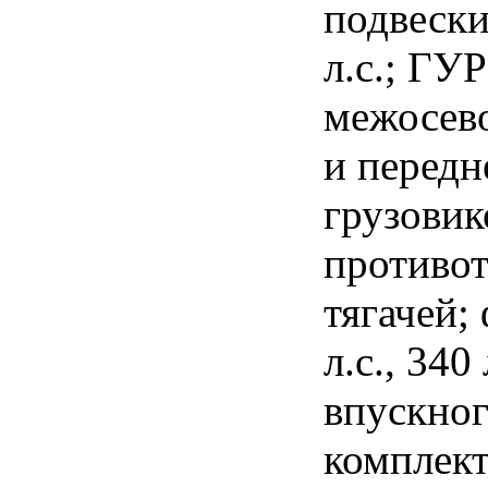
подвески,
л.с.; ГУ
межосево
и передн
грузовик
противо
тягачей;
л.с., 340
впускног
комплект