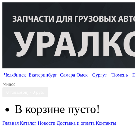
Челябинск
Екатеринбург
Самара
Омск
Сургут
Тюмень
П
Миасс
0 товар(ов) - 0 руб.
В корзине пусто!
Главная
Каталог
Новости
Доставка и оплата
Контакты